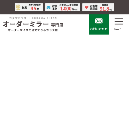
コ
ナ
ン
ビ
テ
ゲ
ン
ー
ツ
シ
お問い合わせ
メニュー
へ
ョ
ス
ン
キ
に
高透過ミラー
ッ
移
プ
動
HOME
鏡の全種類
姿見ミラー
高透過ミラー
高透過ミラーとは、クリアミラーと比べてガラス特有の緑色の成
分を少なく色を忠実に再現するミラーです。
繊細な色使いを反映させたい高級ブティックや美容室等でよく使
われています。