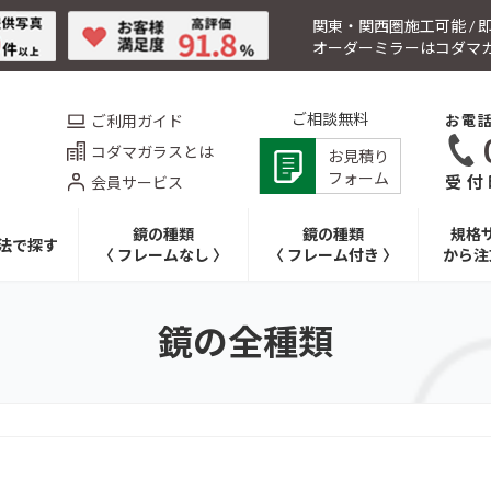
関東・関西圏施工可能 /
オーダーミラーはコダマ
ご相談無料
ご利用ガイド
お電
コダマガラスとは
お見積り
フォーム
受付時
会員サービス
鏡の種類
鏡の種類
規格
法で探す
〈 フレームなし 〉
〈 フレーム付き 〉
から注
鏡の全種類