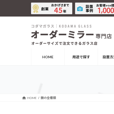
コ
ナ
ン
ビ
テ
ゲ
ン
ー
ツ
シ
へ
ョ
ス
ン
キ
に
ッ
移
HOME
用途で探す
設置方
プ
動
HOME
鏡の全種類