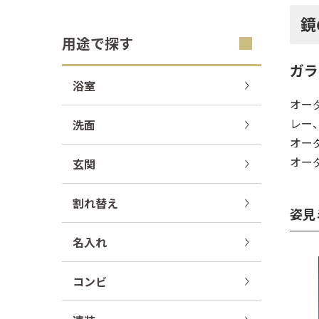
鏡
用途で探す
ガラ
浴室
オー
レー
洗面
オー
オー
玄関
割れ替え
姿見
名入れ
コンビ