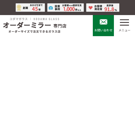
コ
ナ
ン
ビ
テ
ゲ
ン
ー
ツ
シ
お問い合わせ
メニュー
へ
ョ
ス
ン
キ
に
ディープブルーミラー
ッ
移
プ
動
HOME
鏡の全種類
ブリリアントミラー
ディープブルーミラー
ディープブルーミラーとは、青い鏡の中でも、深く、濃いブルーの
鏡です。
熱線吸収板ガラスの青色をミラーに加工しています。壁面や柱
等、壁装材としてご使用いただけます。