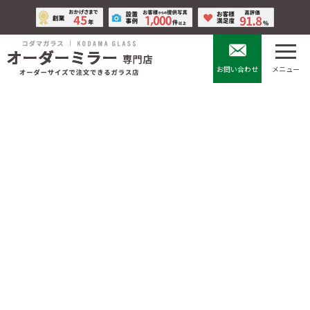
コ
ナ
ン
ビ
テ
ゲ
ン
ー
ツ
シ
お問い合わせ
メニュー
へ
ョ
ス
ン
キ
に
クリアミラー
ッ
移
プ
動
HOME
鏡の全種類
姿見ミラー
クリアミラー
普通透明ガラスを銀引きにより加工されたガラス製の鏡です。
一般的な姿見として使用されているミラーの殆どはクリアミラー
です。
メーカーは、国内のNSGインテリア社製スタンダードミラー(厚み
5mm)を使用しています。