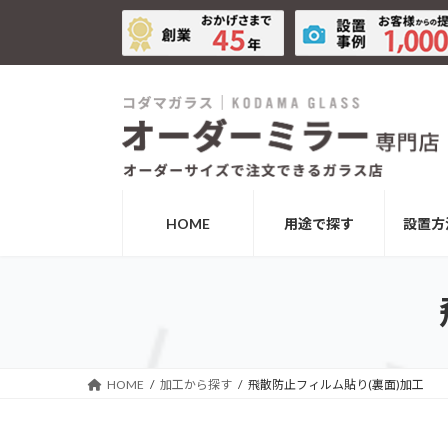
コ
ナ
ン
ビ
テ
ゲ
ン
ー
ツ
シ
へ
ョ
ス
ン
キ
に
ッ
移
HOME
用途で探す
設置方
プ
動
HOME
加工から探す
飛散防止フィルム貼り(裏面)加工