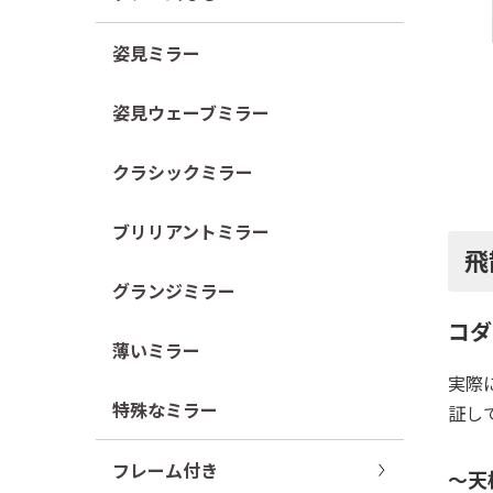
姿見ミラー
姿見ウェーブミラー
クラシックミラー
ブリリアントミラー
飛
グランジミラー
コダ
薄いミラー
実際
特殊なミラー
証し
フレーム付き
～天