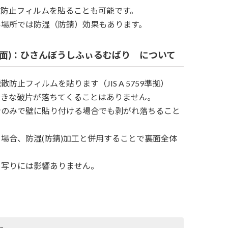
散防止フィルムを貼ることも可能です。
い場所では防湿（防錆）効果もあります。
裏面)：ひさんぼうしふぃるむばり について
防止フィルムを貼ります（JIS A 5759準拠）
大きな破片が落ちてくることはありません。
ンのみで壁に貼り付ける場合でも剥がれ落ちること
場合、防湿(防錆)加工と併用することで裏面全体
。
め写りには影響ありません。