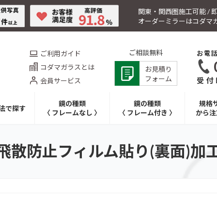
関東・関西圏施工可能 /
オーダーミラーはコダマ
ご相談無料
ご利用ガイド
お電
コダマガラスとは
お見積り
フォーム
受付時
会員サービス
鏡の種類
鏡の種類
規格
法で探す
〈 フレームなし 〉
〈 フレーム付き 〉
から注
飛散防止フィルム貼り(裏面)加