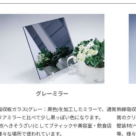
グレーミラー
吸収板ガラス(グレー：黒色)を加工したミラーで、通常
熱線吸収
リアミラーと比べて少し黒っぽい色になります。
常のクリ
材(へきそうざい)としてブティックや美容室・飲食店
壁装材(
様々な場所で使われています。
等、様々