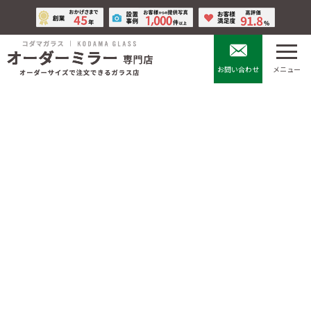
コ
ナ
ン
ビ
テ
ゲ
ン
ー
ツ
シ
お問い合わせ
メニュー
へ
ョ
ス
ン
キ
に
【検証レポート】浴室用防曇フ
ッ
移
プ
動
ィルムは本当に効く？鏡が曇ら
ない状態の持続時間を実測
最
2025年12月22日
2026年1月19日
終
更
新
HOME
鏡のお役立ちコラム
浴室
日
時
【検証レポート】浴室用防曇フィルムは本当に効く？鏡が曇らない状態の持
:
続時間を実測