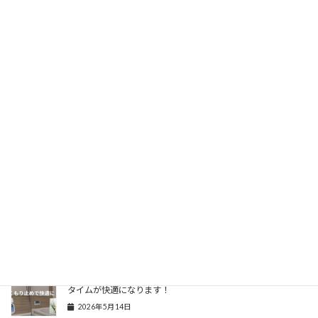
Hatena
LINE
Threads
Copy
コダマガラスSNS 一覧
＼ フォローをお願いします／
YouTube
Instagram
X
関連記事
お風呂の鏡、曇って困っていませんか？「くもり止め」でバス
タイムが快適になります！
2026年5月14日