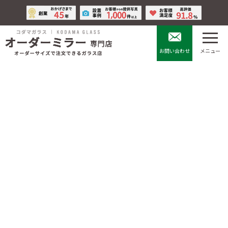
コ
ナ
ン
ビ
テ
ゲ
ン
ー
ツ
シ
お問い合わせ
メニュー
へ
ョ
ス
ン
キ
に
ガラス・鏡の吸盤跡やシール跡
ッ
移
プ
動
が取れない！キイロビンでなく
す方法を実際に検証しました
最
2026年5月20日
2026年5月20日
終
更
新
HOME
鏡のお役立ちコラム
鏡の豆知識
日
時
ガラス・鏡の吸盤跡やシール跡が取れない！キイロビンでなくす方法を実際
:
に検証しました