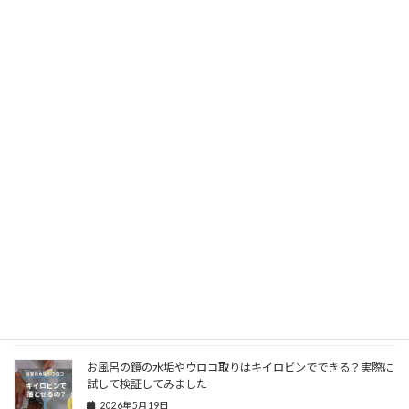
Facebook
X
Bluesky
Hatena
LINE
Threads
Copy
コダマガラスSNS 一覧
＼ フォローをお願いします／
YouTube
Instagram
X
関連記事
お風呂の鏡の水垢やウロコ取りはキイロビンでできる？実際に
試して検証してみました
2026年5月19日