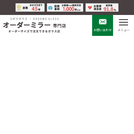
コ
ナ
ン
ビ
テ
ゲ
ン
ー
ツ
シ
お問い合わせ
メニュー
へ
ョ
ス
ン
キ
に
特定商取引法に基づく表示
ッ
移
プ
動
HOME
特定商取引法に基づく表示
＜販売業者＞ 株式会社 コダマガラス
＜代表者＞ 代表取締役 児玉 雄司(こだま ゆうじ)
＜所在地＞ 〒581-0054 大阪府八尾市南亀井町4-1-2
＜連絡先＞ TEL 072-940-6084
FAX 072-991-6380
mail manager@kodama-glass.co.jp
＜ご注文方法＞ メール、ＦＡＸ、電話申し込みの有効期限特に