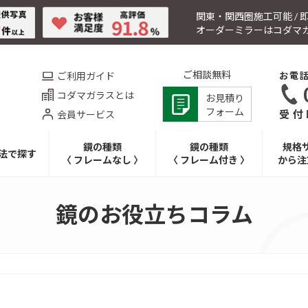
関東・関西圏施工可能 /
オーダーミラーはコダマ
ご相談無料
ご利用ガイド
お電
コダマガラスとは
お見積り
フォーム
受付時
会員サービス
鏡の種類
鏡の種類
規格
法で探す
〈 フレームなし 〉
〈 フレーム付き 〉
から注
鏡のお役立ちコラム