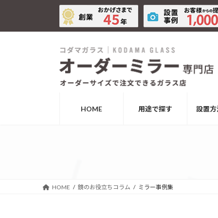
コ
ナ
ン
ビ
テ
ゲ
ン
ー
ツ
シ
へ
ョ
ス
ン
キ
に
ッ
移
HOME
用途で探す
設置方
プ
動
HOME
鏡のお役立ちコラム
ミラー事例集