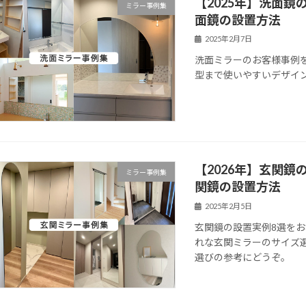
【2025年】洗面
ミラー事例集
面鏡の設置方法
2025年2月7日
洗面ミラーのお客様事例
型まで使いやすいデザイ
【2026年】玄関
ミラー事例集
関鏡の設置方法
2025年2月5日
玄関鏡の設置実例8選を
れな玄関ミラーのサイズ
選びの参考にどうぞ。