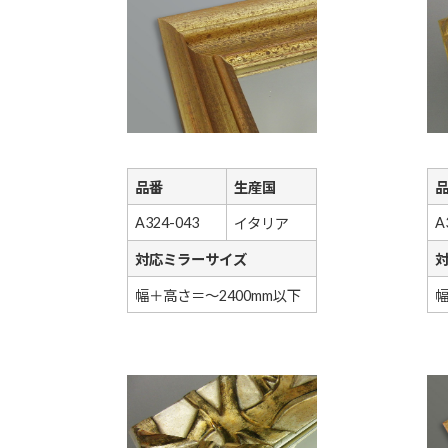
品番
生産国
A324-043
A
イタリア
対応ミラーサイズ
幅＋高さ＝～2400mm以下
幅