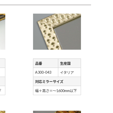
品番
生産国
A300-043
イタリア
対応ミラーサイズ
下
幅＋高さ＝～1600mm以下