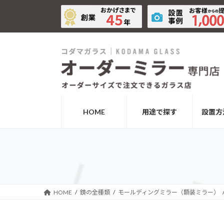
コ
ナ
ン
ビ
テ
ゲ
ン
ー
ツ
シ
へ
ョ
ス
ン
キ
に
ッ
移
HOME
用途で探す
設置方
プ
動
HOME
鏡の全種類
モールディングミラー（額装ミラー）