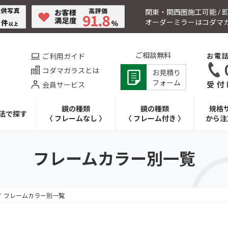
関東・関西圏施工可能 /
オーダーミラーはコダマ
ご相談無料
ご利用ガイド
お電
コダマガラスとは
お見積り
フォーム
受付時
会員サービス
鏡の種類
鏡の種類
規格
法で探す
〈 フレームなし 〉
〈 フレーム付き 〉
から注
フレームカラー別一覧
フレームカラー別一覧