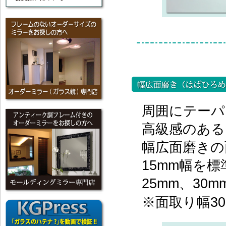
周囲にテーパ
高級感のある
幅広面磨きの
15mm幅を標
25mm、3
※面取り幅3