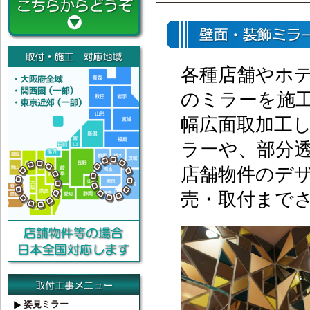
各種店舗やホ
のミラーを施
幅広面取加工
ラーや、部分
店舗物件のデ
売・取付まで
姿見ミラー